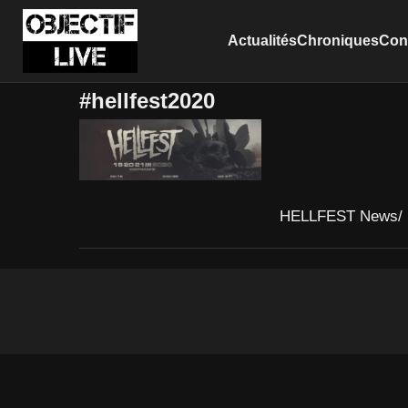
Actualités
Chroniques
Conc
#hellfest2020
HELLFEST News/ L’