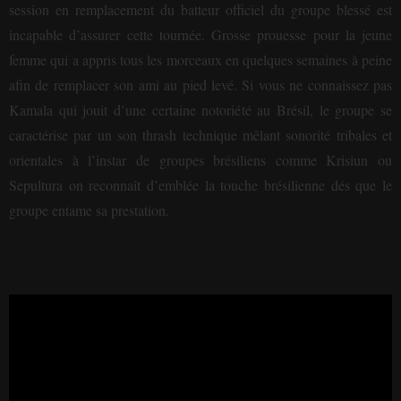
session en remplacement du batteur officiel du groupe blessé est
incapable d’assurer cette tournée. Grosse prouesse pour la jeune
femme qui a appris tous les morceaux en quelques semaines à peine
afin de remplacer son ami au pied levé. Si vous ne connaissez pas
Kamala qui jouit d’une certaine notoriété au Brésil, le groupe se
caractérise par un son thrash technique mêlant sonorité tribales et
orientales à l’instar de groupes brésiliens comme Krisiun ou
Sepultura on reconnaît d’emblée la touche brésilienne dés que le
groupe entame sa prestation.