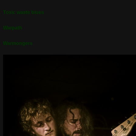
Toxic waste blues
Warpath
Warmongers