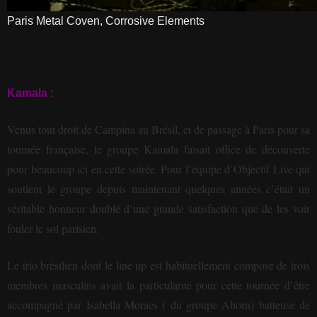
Paris Metal Coven, Corrosive Elements
Kamala :
Venus tout droit de Campina au Brésil, et de passage à Paris pour sa
tournée française, le groupe Kamala faisait office de découverte
pour beaucoup ici en cette soirée. Pour l’équipe d’Objectif Live qui
soutient le groupe depuis maintenant quelques années c’était un
véritable honneur doublé d’une grande satisfaction que de les voir
fouler le sol parisien.
Le trio brésilien dont le line up est habituellement composé de trois
membres masculins avait la particularité pour cette tournée d’être
accompagné par Isabella Moraes ( du groupe Aborn) batteuse de