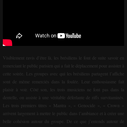
Visiblement ravis d’être là, les brésiliens le font de suite savoir en
remerciant le public parisien qui a fait le déplacement pour assister à
cette soirée. Les groupes avec qui les brésiliens partagent l’affiche
sont de même remerciés dans la foulée. Leur enthousiasme fait
plaisir à voir.
Côté son, les trois musiciens ne font pas dans la
dentelle, on assiste à une véritable déferlante de riffs survitaminés.
Les trois premiers titres « Mantra », « Genocide », « Crown »
arrivent largement à mettre le public dans l’ambiance et à créer une
belle cohésion autour du groupe. De ce que j’entends autour de