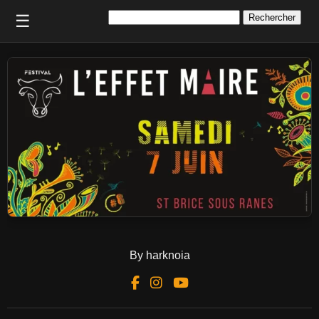
Rechercher :
☰
By harknoia