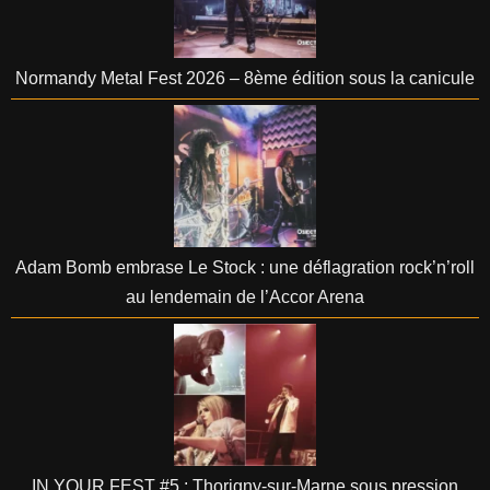
Normandy Metal Fest 2026 – 8ème édition sous la canicule
Adam Bomb embrase Le Stock : une déflagration rock’n’roll
au lendemain de l’Accor Arena
IN YOUR FEST #5 : Thorigny-sur-Marne sous pression