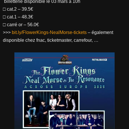
billetterie disponible le 03 mars à 10h
□ cat.2 – 39.5€
□ cat.1 – 48.3€
□ carré or – 56.0€
>>>
bit.ly/FlowerKings-NealMorse-tickets
– également
disponible chez fnac, ticketmaster, carrefour, …