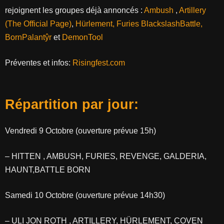
rejoignent les groupes déjà annoncés :
Ambush
,
Artillery
(The Official Page)
,
Hürlement
, Furies
Blackslash
Battle,
Born
Palantŷr
et
DemonTool
Préventes et infos:
Risingfest.com
Répartition par jour:
Vendredi 9 Octobre (ouverture prévue 15h)
– HITTEN , AMBUSH, FURIES, REVENGE, GALDERIA,
HAUNT,BATTLE BORN
Samedi 10 Octobre (ouverture prévue 14h30)
– ULI JON ROTH , ARTILLERY, HÜRLEMENT, COVEN