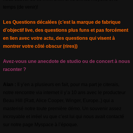
temps (de venir)!
Les Questions décalées (c’est la marque de fabrique
d’objectif live, des questions plus funs et pas forcément
en lien avec votre actu, des questions qui visent à
montrer votre côté obscur (rires))
Avez-vous une anecdote de studio ou de concert à nous
raconter ?
Alan :
Il y’en a plusieurs en fait, pour ma part je citerais,
notre rencontre via internet il y’a 10 ans avec le producteur
Beau Hill (Ratt, Alice Cooper, Winger, Europe..) qui a
masterisé notre toute première démo. Un souvenir assez
incroyable et irréel vu que c’est lui qui nous avait contacté
sur notre page Myspace à l’époque.