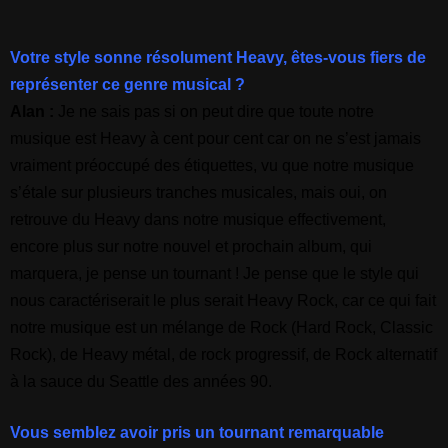
Votre style sonne résolument Heavy, êtes-vous fiers de
représenter ce genre musical ?
Alan :
Je ne sais pas si on peut dire que toute notre
musique est Heavy à cent pour cent car on ne s’est
jamais
vraiment préoccupé des étiquettes, vu que notre musique
s’étale sur plusieurs tranches musicales, mais oui, on
retrouve du Heavy dans notre musique effectivement,
encore plus sur notre nouvel et prochain album, qui
marquera, je pense un tournant ! Je pense que le style qui
nous caractériserait le plus serait Heavy Rock, car ce qui fait
notre musique est un mélange de Rock (Hard Rock, Classic
Rock), de Heavy métal, de rock progressif, de Rock alternatif
à la sauce du Seattle des années 90.
Vous semblez avoir pris un tournant remarquable