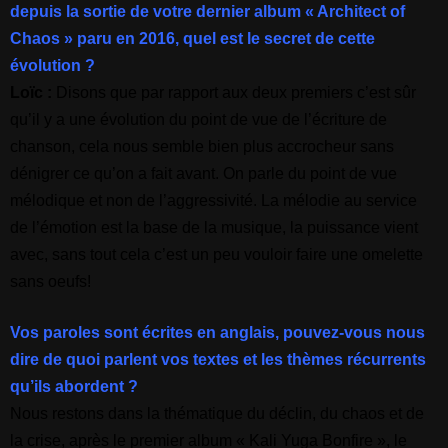
depuis la sortie de votre dernier album « Architect of
Chaos » paru en 2016, quel est le secret de cette
évolution ?
Loïc :
Disons que par rapport aux deux premiers c’est sûr
qu’il y a une évolution du point de vue de l’écriture de
chanson, cela nous semble bien plus accrocheur sans
dénigrer ce qu’on a fait avant. On parle du point de vue
mélodique et non de l’aggressivité. La mélodie au service
de l’émotion est la base de la musique, la puissance vient
avec, sans tout cela c’est un peu vouloir faire une omelette
sans oeufs!
Vos paroles sont écrites en anglais, pouvez-vous nous
dire de quoi parlent vos textes et les thèmes récurrents
qu’ils abordent ?
Nous restons dans la thématique du déclin, du chaos et de
la crise, après le premier album « Kali Yuga Bonfire », le