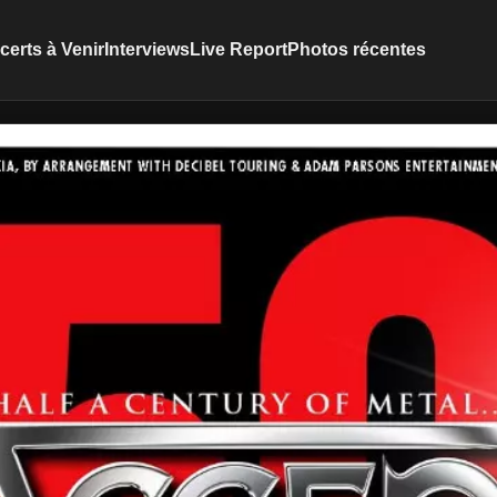
erts à Venir
Interviews
Live Report
Photos récentes