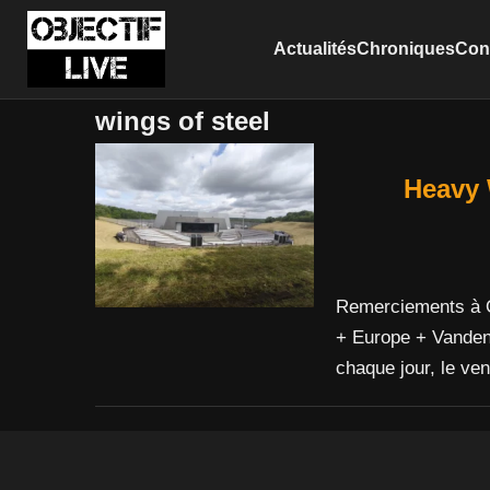
Actualités
Chroniques
Conc
wings of steel
Heavy 
Remerciements à Ol
+ Europe + Vanden
chaque jour, le ve