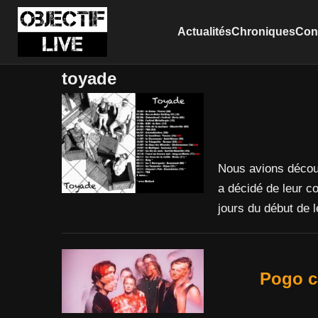
Actualités
Chroniques
Conc
toyade
Nous avions découv
a décidé de leur c
jours du début de l
Pogo c