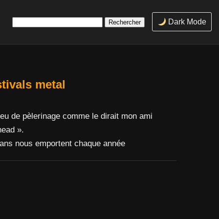
Rechercher :
Dark Mode
tivals metal
lieu de pèlerinage comme le dirait mon ami
head ».
s fans nous emportent chaque année