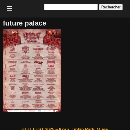
Rechercher :
☰
future palace
HELLFEST 2025 – Korn, Linkin Park, Muse,