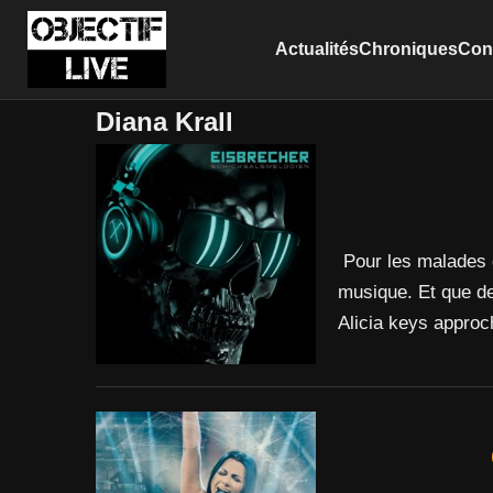
Actualités
Chroniques
Conc
Diana Krall
Pour les malades d
musique. Et que des
Alicia keys appro