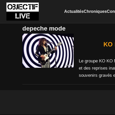
Actualités
Chroniques
Conc
depeche mode
KO 
Le groupe KO KO M
et des reprises i
souvenirs gravés e