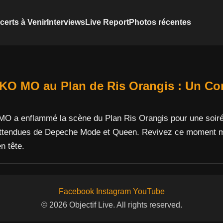
erts à Venir
Interviews
Live Report
Photos récentes
KO MO au Plan de Ris Orangis : Un Con
O a enflammé la scène du Plan Ris Orangis pour une soiré
nattendues de Depeche Mode et Queen. Revivez ce moment m
n tête.
Facebook
Instagram
YouTube
© 2026 Objectif Live. All rights reserved.