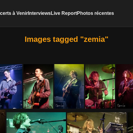
erts à Venir
Interviews
Live Report
Photos récentes
Images tagged "zemia"