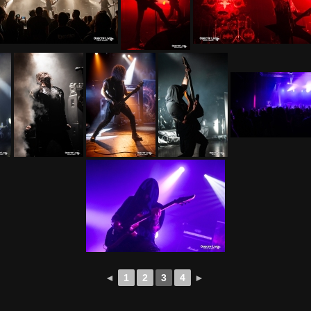
◄
1
2
3
4
►