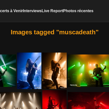
erts à Venir
Interviews
Live Report
Photos récentes
Images tagged "muscadeath"