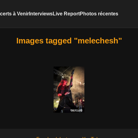
erts à Venir
Interviews
Live Report
Photos récentes
Images tagged "melechesh"