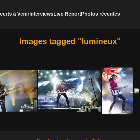
erts à Venir
Interviews
Live Report
Photos récentes
Images tagged "lumineux"