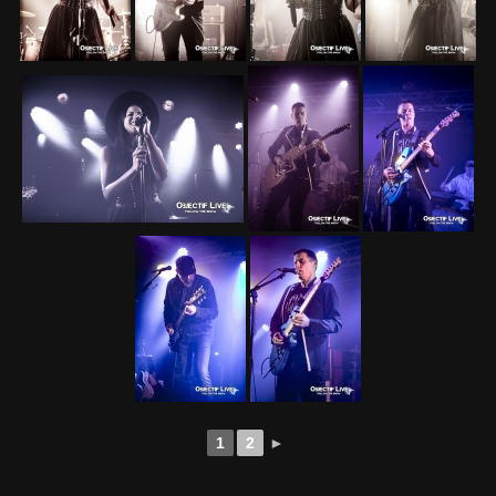
1
2
►