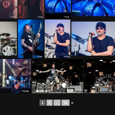
1
2
...
13
►