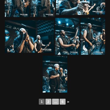
1
2
...
6
►