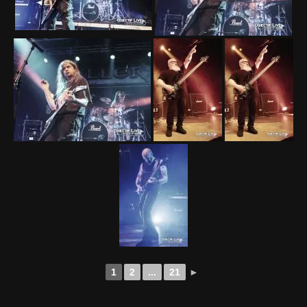
1
2
...
21
►