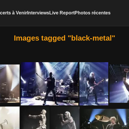
erts à Venir
Interviews
Live Report
Photos récentes
Images tagged "black-metal"