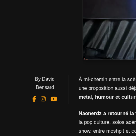
By David
À mi-chemin entre la scè
Bensard
une proposition aussi déj
metal, humour et cultu
Naonerdz a retourné la 
la pop culture, solos acé
show, entre moshpit et c