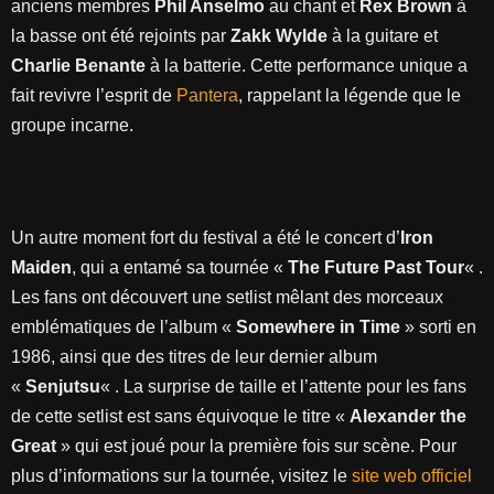
anciens membres
Phil Anselmo
au chant et
Rex Brown
à
la basse ont été rejoints par
Zakk Wylde
à la guitare et
Charlie Benante
à la batterie. Cette performance unique a
fait revivre l’esprit de
Pantera
, rappelant la légende que le
groupe incarne.
Un autre moment fort du festival a été le concert d’
Iron
Maiden
, qui a entamé sa tournée «
The Future Past Tour
« .
Les fans ont découvert une setlist mêlant des morceaux
emblématiques de l’album «
Somewhere in Time
» sorti en
1986, ainsi que des titres de leur dernier album
«
Senjutsu
« . La surprise de taille et l’attente pour les fans
de cette setlist est sans équivoque le titre «
Alexander the
Great
» qui est joué pour la première fois sur scène. Pour
plus d’informations sur la tournée, visitez le
site web officiel