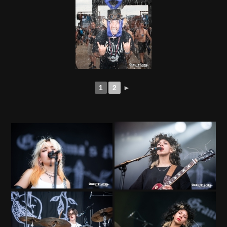
1
2
►