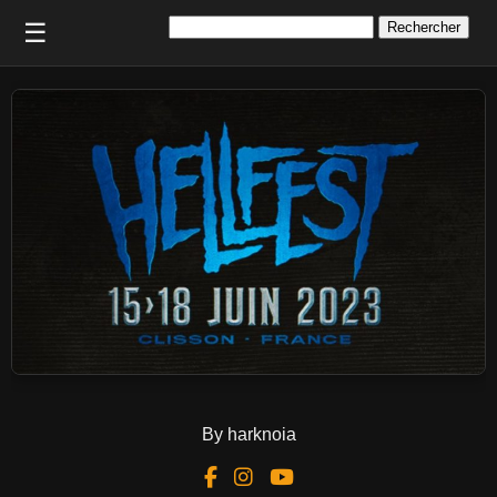
Rechercher :
☰
By harknoia