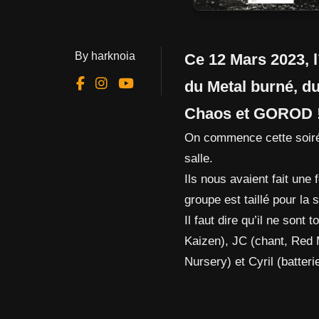
By harknoia
Ce 12 Mars 2023, l
du Metal burné, d
Chaos et GOROD 
On commence cette soir
salle.
Ils nous avaient fait une
groupe est taillé pour la 
Il faut dire qu’il ne sont
Kaizen), JC (chant, Red M
Nursery) et Cyril (batter