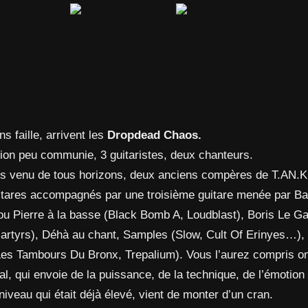
s faille, arrivent les
Dropdead Chaos.
tion peu communie, 3 guitaristes, deux chanteurs.
es venu de tous horizons, deux anciens compères de T.AN.K
uitares accompagnés par une troisième guitare menée par B
 Pierre à la basse (Black Bomb A, Loudblast), Boris Le Gal
Martyrs), Déhà au chant, Samples (Slow, Cult Of Erinyes…),
Les Tambours Du Bronx, Trepalium). Vous l’aurez compris on 
, qui envoie de la puissance, de la technique, de l’émotion 
e niveau qui était déjà élevé, vient de monter d’un cran.