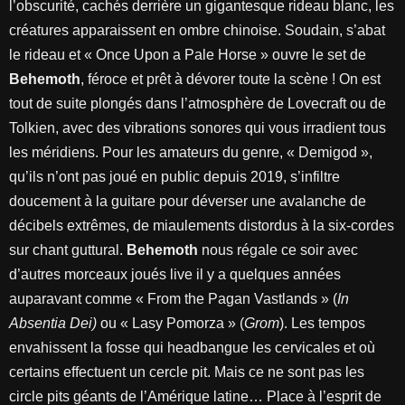
l’obscurité, cachés derrière un gigantesque rideau blanc, les
créatures apparaissent en ombre chinoise. Soudain, s’abat
le rideau et « Once Upon a Pale Horse » ouvre le set de
Behemoth
, féroce et prêt à dévorer toute la scène ! On est
tout de suite plongés dans l’atmosphère de Lovecraft ou de
Tolkien, avec des vibrations sonores qui vous irradient tous
les méridiens. Pour les amateurs du genre, « Demigod »,
qu’ils n’ont pas joué en public depuis 2019, s’infiltre
doucement à la guitare pour déverser une avalanche de
décibels extrêmes, de miaulements distordus à la six-cordes
sur chant guttural.
Behemoth
nous régale ce soir avec
d’autres morceaux joués live il y a quelques années
auparavant comme « From the Pagan Vastlands » (
In
Absentia Dei)
ou « Lasy Pomorza » (
Grom
). Les tempos
envahissent la fosse qui headbangue les cervicales et où
certains effectuent un cercle pit. Mais ce ne sont pas les
circle pits géants de l’Amérique latine… Place à l’esprit de