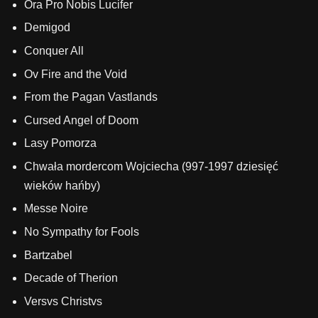
Ora Pro Nobis Lucifer
Demigod
Conquer All
Ov Fire and the Void
From the Pagan Vastlands
Cursed Angel of Doom
Lasy Pomorza
Chwała mordercom Wojciecha (997-1997 dziesięć
wieków hańby)
Messe Noire
No Sympathy for Fools
Bartzabel
Decade of Therion
Versvs Christvs