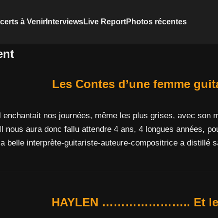
erts à Venir
Interviews
Live Report
Photos récentes
ent
Les Contes d’une femme guit
l enchantait nos journées, même les plus grises, avec son 
l. Il nous aura donc fallu attendre 4 ans, 4 longues années, po
 belle interprète-guitariste-auteure-compositrice a distillé
HAYLEN ………………….. Et les