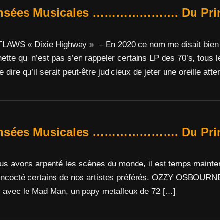
nsées Musicales …………………. Du Printe
« Dixie Highway » – En 2020 ce nom me disait bien quel
ette qui n’est pas s’en rappeler certains LP des 70’s, tous 
e dire qu’il serait peut-être judicieux de jeter une oreille atte
nsées Musicales …………………. Du Printe
us avons arpenté les scènes du monde, il est temps maintenant
oncocté certains de nos artistes préférés. OZZY OSBOURN
 avec le Mad Man, un papy metalleux de 72 […]