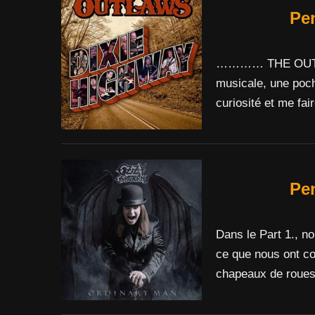
Pe
………… THE OUTLAWS 
musicale, une poch
curiosité et me fair
Pe
Dans le Part 1., no
ce que nous ont c
chapeaux de roues