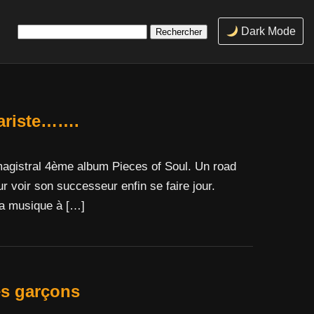
Rechercher :
Dark Mode
ariste…….
magistral 4ème album Pieces of Soul. Un road
ur voir son successeur enfin se faire jour.
 sa musique à […]
 garçons