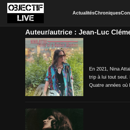
Actualités
Chroniques
Conc
Auteur/autrice :
Jean-Luc Clém
En 2021, Nina Atta
trip à lui tout seu
Quatre années où la