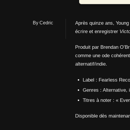
By Cedric
Après quinze ans, Young 
écrire et enregistrer
Vict
Produit par Brendan O’B
comme une ode cohérente à
alternatif/indie.
Label : Fearless Rec
Genres : Alternative, 
Titres à noter : « Ev
Disponible dès maintena