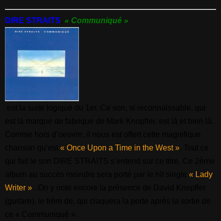
DIRE STRAITS
,
« Communiqué »
est la suite logique du 1er. Ce son, si reconnaissable, qui
est la marque de fabrique de Mark Knopfler, est là et bien là.
Comme hors d’oeuvre, il nous est offert cette magnifique
chanson qu’est
« Once Upon a Time in the West »
. Tout ce
qui fait le son DIRE STRAITS s’entend sur ce titre. Ce 2ème
album au succès moindre sera porté par le hit single
« Lady
Writer »
. On y note encore la présence de David Knopfler
(guitare), le frère de, qui claquera la porte après la sortie de
ce « Communiqué ».