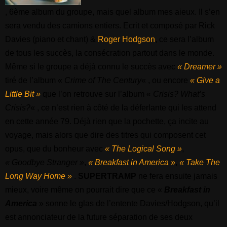
, 6ème album du groupe, mais quel album mes aieux. Il s’en
sera vendu des camions entiers. Ecrit et composé par Rick
Davies (piano et chant) &
Roger Hodgson
, ce sera l’album
de tous les succès, la consécration partout dans le monde.
Même si le groupe a déjà connu le succès avec
« Dreamer »
tiré de l’album «
Crime of The Century
« , ou encore
« Give a
Little Bit »
que l’on retrouve sur l’album «
Crisis? What’s
Crisis?
« , ce n’est rien à côté de la déferlante qui les attend
en cette année 79. Déjà rien que la pochette, ça incite au
voyage, mais alors que dire des titres qui composent cet
opus, que du bonheur avec
« The Logical Song »
,
« Goodbye Stranger »
,
« Breakfast in America »
,
« Take The
Long Way Home »
.
SUPERTRAMP
ne fera ensuite jamais
mieux, voire même on pourrait dire que ce «
Breakfast in
America
» sonne le glas de l’entente Davies/Hodgson, qu’il
est annonciateur de la future séparation de ses deux