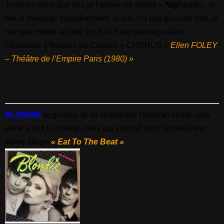
Toujours est-il que moi je l’adore cet album «
Nightout
« , je
me le réécoute régulièrement, le son n’a pas pris une ride, je
me suis même acheté sur INA.fr son passage dans
l’émission d’Antoine de Caunes « CHORUS
«
Ellen FOLEY
– Théâtre de l’Empire Paris (1980) »
.
BLONDIE
le groupe, et sa chanteuse Deborah Harry, cela
parle a tout le monde, mais qui connait dans le détail leur
4ème album
« Eat To The Beat »