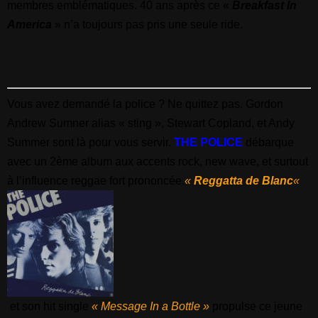
membres emblématiques. 40 ans après ce «
Breakfast In
America
» n’a toujours pas pris une seule ride.
Vous avez demandé la police ? Ne quittez pas. Gordon
Andrew Sumner alias « sting », Stewart Copland, et Andy
Summer sont là pour vous servir.
THE POLICE
débarque
avec un 2ème album aux accents rock, new wave, et surtout
à l’influence reggae fort prononcée.
«
Reggatta de Blanc
«
et son hit single
« Message In a Bottle »
propulse ce jeune