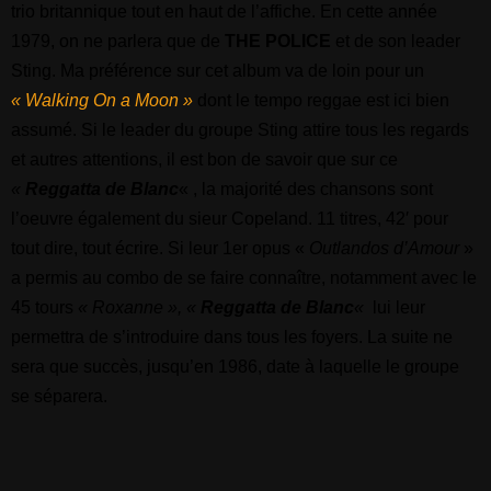
trio britannique tout en haut de l’affiche. En cette année
1979, on ne parlera que de
THE POLICE
et de son leader
Sting. Ma préférence sur cet album va de loin pour un
« Walking On a Moon »
dont le tempo reggae est ici bien
assumé. Si le leader du groupe Sting attire tous les regards
et autres attentions, il est bon de savoir que sur ce
«
Reggatta de Blanc
« , la majorité des chansons sont
l’oeuvre également du sieur Copeland. 11 titres, 42′ pour
tout dire, tout écrire. Si leur 1er opus «
Outlandos d’Amour
»
a permis au combo de se faire connaître, notamment avec le
45 tours
« Roxanne »,
«
Reggatta de Blanc
«
lui leur
permettra de s’introduire dans tous les foyers. La suite ne
sera que succès, jusqu’en 1986, date à laquelle le groupe
se séparera.