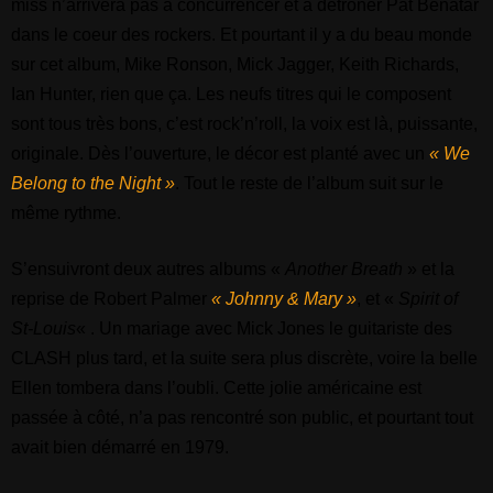
miss n’arrivera pas à concurrencer et à détrôner Pat Benatar
dans le coeur des rockers. Et pourtant il y a du beau monde
sur cet album, Mike Ronson, Mick Jagger, Keith Richards,
Ian Hunter, rien que ça. Les neufs titres qui le composent
sont tous très bons, c’est rock’n’roll, la voix est là, puissante,
originale. Dès l’ouverture, le décor est planté avec un
« We
Belong to the Night »
. Tout le reste de l’album suit sur le
même rythme.
S’ensuivront deux autres albums «
Another Breath
» et la
reprise de Robert Palmer
« Johnny & Mary »
, et «
Spirit of
St-Louis
« . Un mariage avec Mick Jones le guitariste des
CLASH plus tard, et la suite sera plus discrète, voire la belle
Ellen tombera dans l’oubli. Cette jolie américaine est
passée à côté, n’a pas rencontré son public, et pourtant tout
avait bien démarré en 1979.