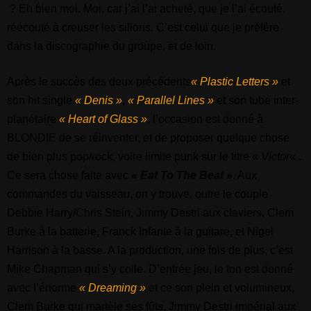
? Eh bien moi. Moi, car j’ai l’ai acheté, que je l’ai écouté,
réécouté à creuser les sillons. C’est celui que je préfère
dans la discographie du groupe, et de loin.
Après le succès des deux précédents
« Plastic Letters »
et
son hit single
« Denis »
,
« Parallel Lines »
et son tube inter-
planétaire
« Heart of Glass »
, l’occasion est donné à
BLONDIE de se réinventer, et de proposer quelque chose
de bien plus pop/rock, voire limite punk sur le titre «
Victor
« .
Ce sera chose faite avec
« Eat To The Beat »
. Aux
commandes du vaisseau, on y trouve, outre le couple
Debbie Harry/Chris Stein, Jimmy Destri aux claviers, Clem
Burke à la batterie, Franck Infante à la guitare, et Nigel
Harrison à la basse. A la production, une fois de plus, c’est
Mike Chapman qui s’y colle. D’entrée jeu, le ton est donné
avec l’énorme
« Dreaming »
et ce son plein et volumineux,
Clem Burke qui martèle ses fûts, Jimmy Destri impérial aux