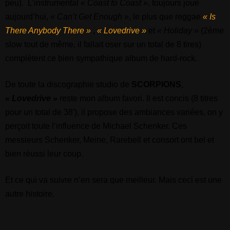
peu). L’instrumental
« Coast to Coast »
, toujours joué
aujourd’hui,
« Can’t Get Enough »
, le plus que reggae
« Is
There Anybody There »
,
« Lovedrive »
et
« Holiday »
(2ème
slow tout de même, il fallait oser sur un total de 8 tires)
complètent ce bien sympathique album de hard-rock.
De toute la discographie studio de
SCORPIONS
,
« Lovedrive »
reste mon album favori. Il est concis (8 titres
pour un total de 38′), il propose des ambiances variées, on y
perçoit toute l’influence de Michael Schenker. Ces
messieurs Schenker, Meine, Rarebell et consort ont bel et
bien réussi leur coup.
Et ce qui va suivre n’en sera que meilleur. Mais ceci est une
autre histoire.