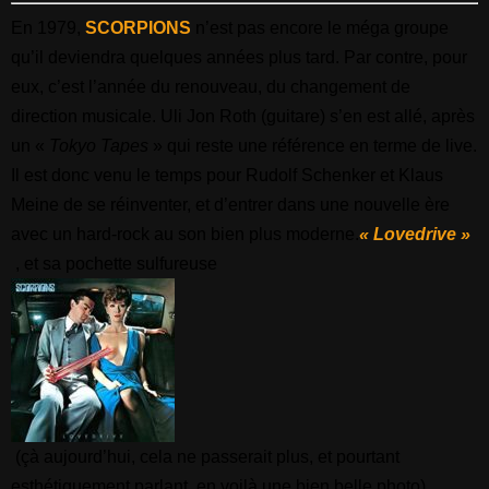
En 1979,
SCORPIONS
n’est pas encore le méga groupe
qu’il deviendra quelques années plus tard. Par contre, pour
eux, c’est l’année du renouveau, du changement de
direction musicale. Uli Jon Roth (guitare) s’en est allé, après
un «
Tokyo Tapes
» qui reste une référence en terme de live.
Il est donc venu le temps pour Rudolf Schenker et Klaus
Meine de se réinventer, et d’entrer dans une nouvelle ère
avec un hard-rock au son bien plus moderne.
« Lovedrive »
, et sa pochette sulfureuse
(çà aujourd’hui, cela ne passerait plus, et pourtant
esthétiquement parlant, en voilà une bien belle photo),