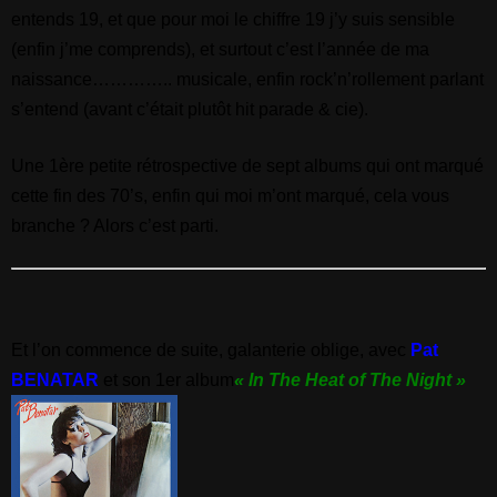
entends 19, et que pour moi le chiffre 19 j’y suis sensible
(enfin j’me comprends), et surtout c’est l’année de ma
naissance………….. musicale, enfin rock’n’rollement parlant
s’entend (avant c’était plutôt hit parade & cie).
Une 1ère petite rétrospective de sept albums qui ont marqué
cette fin des 70’s, enfin qui moi m’ont marqué, cela vous
branche ? Alors c’est parti.
Et l’on commence de suite, galanterie oblige, avec
Pat
BENATAR
et son 1er album
« In The Heat of The Night »