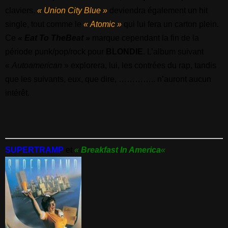
claviers.
« Union City Blue »
deviendra également un hit
single, tout comme le
« Atomic »
qui lui fera un carton plein.
Ce
« Eat To TheBeat »
marque cependant la fin de la
période punk/pop/rock pour
BLONDIE
. L’album suivant
«
Autoamerican
» explorera, lui, les contrées du rap, tandis
que les suivants, eux, que dire, ………….. n’auront aucun
intérêt.
SUPERTRAMP
et
«
Breakfast In America
«