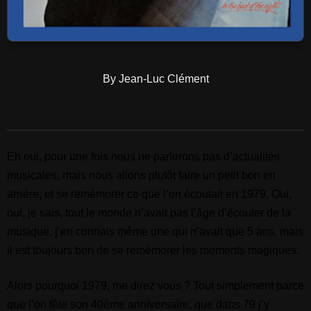
By Jean-Luc Clément
Eh oui, pour une fois nous ne parlerons pas d’actualités
musicales, mais nous allons plutôt faire un petit bon en
arrière, et se remémorer ce que l’on écoutait en 1979. Oui,
oui, je sais, tout le monde n’avait pas l’âge d’écouter de la
musique, j’en connais même une qui n’avait que 5 ans, mais
il est toujours bon de se remémorer les moments magiques.
Alors pourquoi 1979, me direz vous ? Tout simplement parce
que l’on fête son 40ème anniversaire, que dans 79 j’y