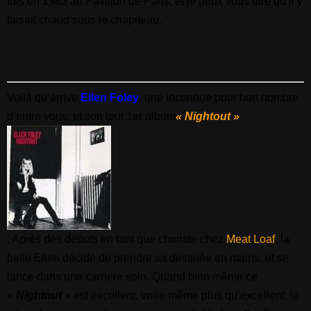
fois en 1983 au Pavillon de Paris, et je peux vous dire qu’il y
faisait chaud sous le chapiteau.
Voilà qu’arrive
Ellen Foley
, une inconnue pour bon nombre
d’entre vous, et son tout 1er album
« Nightout »
. Après des débuts en tant que choriste chez
Meat Loaf
, la
belle Ellen décide de prendre sa destinée en mains, et se
lance dans une carrière solo. Quand bien même ce
«
Nightout
» est excellent, voire même plus qu’excellent, la