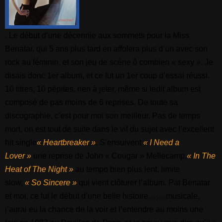
. Le début d’une décennie aux sommets pour la Miss
Benatar, qui 5 ans plus tard en affolera plus d’un avec son
rock au féminin, et son jeu de scène ô combien « sexy ». Je
disais donc 1er album, et ce fut un 1er coup d’essai réussi.
10 titres, 10 pépites, rien à jeter, même si ledit album est
composé de pas moins de 6 reprises. De toute sa
discographie, c’est pour moi son meilleur. Pas de temps
mort, on est tout de suite dans le vif du sujet avec l’excellent
hit single
« Heartbreaker »
. S’ensuivent
« I Need a
Lover »
une reprise de John « Cougar » Mellecamp,
« In The
Heat of The Night »
au tempo bien plus lent, limite
slow,
« So Sincere »
qui vient clôturer l’album. Pat Benatar
et moi, ce fut le début d’une belle histoire…….musicale,
j’aurai eu la chance de la voir et l’entendre au moins une