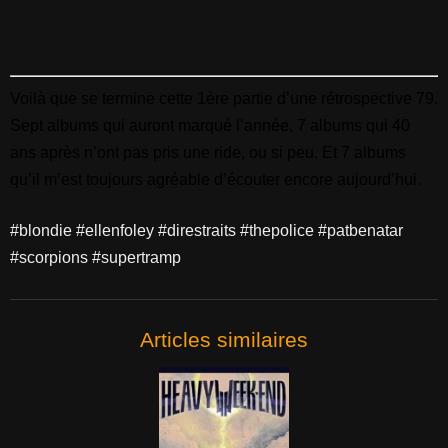
Voilà que se termine cette 1ère partie d’une rétrospective 79.
Sept albums qui auront marqué l’année, 7 albums qui 40
ans après n’ont pas pris une ride, ou si peu. Et 7 albums
qu’il m’est toujours agréable d’écouter encore aujourd’hui.
#blondie #ellenfoley #direstraits #thepolice #patbenatar
#scorpions #supertramp
Articles similaires