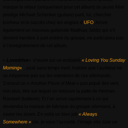
marque le retour (uniquement pour cet album) du jeune frère
prodige Michael Schenker (guitare) parti, lui, chercher
bonheur et le succès chez les anglais d’
UFO
. Arrive
également un nouveau guitariste Matthias Jabbs qui s’il
devient membre à part entière du groupe, ne participera pas
à l’enregistrement de cet album.
«
Lovedrive
«
s’ouvre sur un endiablé
« Loving You Sunday
Morning
«
, joué sans temps mort, histoire que l’auditeur ne
se méprenne pas sur les intentions de ces allemands.
S’ensuit un
« Another Piece of Meat »
pas piqué des vers
non plus, titre sur lequel on retrouve la patte de Herman
Rarebell (batterie). Et l’on arrive rapidement à ce qui
deviendra la marque de fabrique du groupe allemand, à
savoir les slows. En voilà un bien joli
« Always
Somewhere »
(ok, je vous l’accorde, l’image elle date un