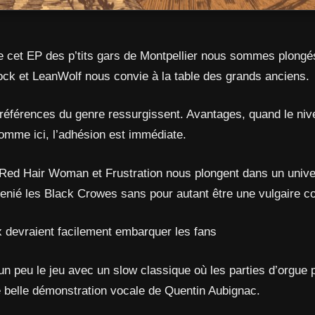
de cet EP des p’tits gars de Montpellier nous sommes plongé
rock et LeanWolf nous convie à la table des grands anciens.
s références du genre ressurgissent. Avantages, quand le ni
comme ici, l’adhésion est immédiate.
 Red Hair Woman et Frustration nous plongent dans un unive
renié les Black Crowes sans pour autant être une vulgaire co
 devraient facilement embarquer les fans
 un peu le jeu avec un slow classique où les parties d’orgue
ne belle démonstration vocale de Quentin Aubignac.