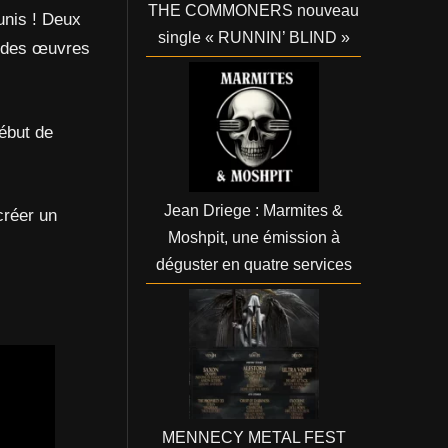
THE COMMONERS nouveau
unis ! Deux
single « RUNNIN’ BLIND »
andes œuvres
début de
Jean Driege : Marmites &
créer un
Moshpit, une émission à
déguster en quatre services
MENNECY METAL FEST