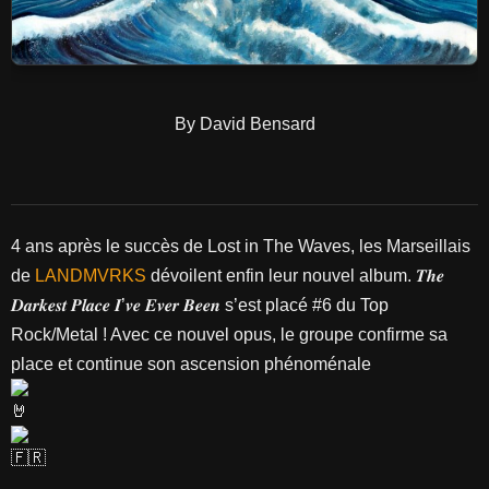
By David Bensard
4 ans après le succès de Lost in The Waves, les Marseillais
de
LANDMVRKS
dévoilent enfin leur nouvel album. 𝑻𝒉𝒆
𝑫𝒂𝒓𝒌𝒆𝒔𝒕 𝑷𝒍𝒂𝒄𝒆 𝑰’𝒗𝒆 𝑬𝒗𝒆𝒓 𝑩𝒆𝒆𝒏 s’est placé #6 du Top
Rock/Metal ! Avec ce nouvel opus, le groupe confirme sa
place et continue son ascension phénoménale