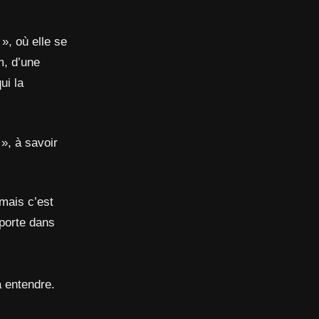
», où elle se
m, d’une
ui la
», à savoir
mais c’est
sporte dans
à entendre.