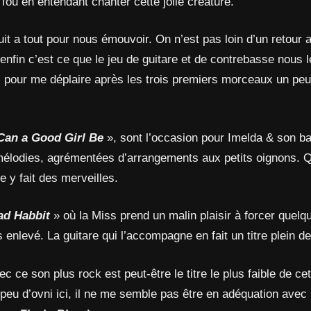
 fou en entendant chanter cette jolie créature.
uit a tout pour nous émouvoir. On n’est pas loin d’un retour
fin c’est ce que le jeu de guitare et de contrebasse nous l
s pour me déplaire après les trois premiers morceaux un peu
an a Good Girl Be
», sont l’occasion pour Imelda & son b
 mélodies, agrémentées d’arrangements aux petits oignons. Q
lle y fait des merveilles.
ad Habbit
» où la Miss prend un malin plaisir à forcer quelq
s enlevé. La guitare qui l’accompagne en fait un titre plein d
ec ce son plus rock est peut-être le titre le plus faible de ce
n peu d’ovni ici, il ne me semble pas être en adéquation avec