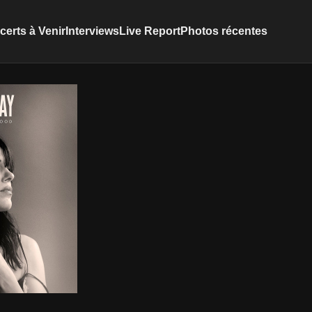
erts à Venir
Interviews
Live Report
Photos récentes