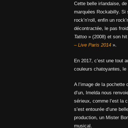
Cette belle irlandaise, de
marquées Rockabilly. Si s
rock’n’roll, enfin un rock’
décontractée, le pas fro
Tattoo
» (2008) et son hi
– Live Paris 2014
».
En 2017, c’est une tout a
couleurs chatoyantes, le 
A l’image de la pochette
d’un, Imelda nous renvoi
sérieux, comme l’est la c
s’est entourée d’une bell
production, un Mister Bo
musical.