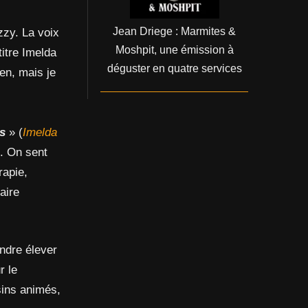
Jean Driege : Marmites &
zzy. La voix
Moshpit, une émission à
titre Imelda
déguster en quatre services
en, mais je
rs
» (
Imelda
. On sent
rapie,
aire
endre élever
r le
sins animés,