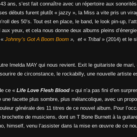
 43 ans, s’est fait connaître avec un répertoire aux sonorités
es débuts furent plutôt « jazzy », la Miss a vite pris un vir
n’roll des 50’s. Tout est en place, le band, le look pin-up, l’at
id aux yeux, et cela nous donne deux albums pleins d’énergi
t «
Johnny’s Got A Boom Boom
», et
«
Tribal
» (2014) et le 
utre Imelda MAY qui nous revient. Exit le guitariste de mari, 
sourire de circonstance, le rockabilly, une nouvelle artiste e
 de ce «
Life Love Flesh Blood
» qui n’a pas fini d’en surpre
e une facette plus sombre, plus mélancolique, avec un propo
ouleur générale des 11 titres de ce nouvel album. Pour l’oc
e brochette de musiciens, dont un T Bone Burnett à la guitare
no, himself, venu l’assister dans la mise en œuvre de ce no