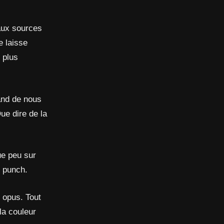
 aux sources
e laisse
 plus
and de nous
ue dire de la
ue peu sur
e punch.
t opus. Tout
 la couleur