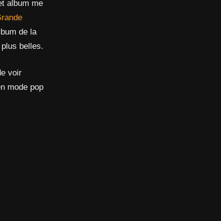
cet album me
Grande
album de la
plus belles.
de voir
 en mode pop