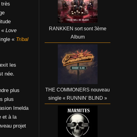
 très
age
titude
RANKKEN sort sont 3ème
e «
Love
Album
single «
Tribal
exit les
st née.
THE COMMONERS nouveau
ndre plus
single « RUNNIN’ BLIND »
s plus
casion Imelda
 et à la
uveau projet