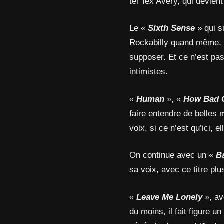
tel Tex Avery, qui devient
Le «
Sixth Sense
» qui s
Rockabilly quand même, en
supposer. Et ce n’est pa
intimistes.
«
Human
», «
How Bad C
faire entendre de belles
voix, si ce n’est qu’ici, e
On continue avec un «
B
sa voix, avec ce titre plu
«
Leave Me Lonely
», av
du moins, il fait figure u