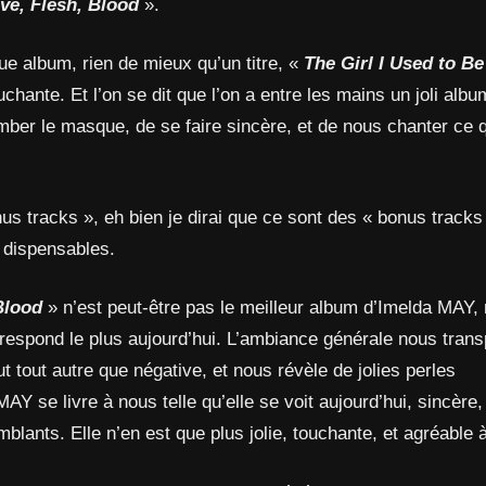
ove, Flesh, Blood
».
ue album, rien de mieux qu’un titre, «
The Girl I Used to Be
ouchante. Et l’on se dit que l’on a entre les mains un joli albu
omber le masque, de se faire sincère, et de nous chanter ce q
us tracks », eh bien je dirai que ce sont des « bonus tracks 
dispensables.
 Blood
» n’est peut-être pas le meilleur album d’Imelda MAY, 
rrespond le plus aujourd’hui. L’ambiance générale nous tran
t tout autre que négative, et nous révèle de jolies perles
AY se livre à nous telle qu’elle se voit aujourd’hui, sincère,
lants. Elle n’en est que plus jolie, touchante, et agréable 